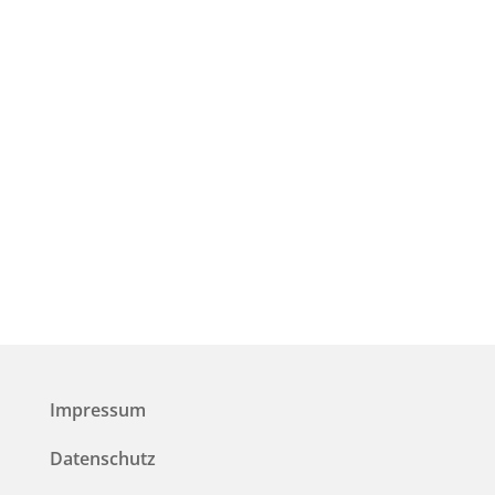
Briefumschlag.
Zahlbar per Banküberweisung oder Twint.
Du kannst deinen Gutschein auch per
Impressum
Datenschutz